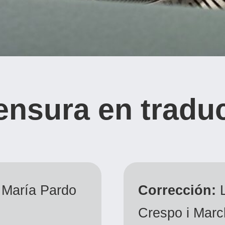
ensura en tradu
María Pardo
Corrección:
L
Crespo i Marc