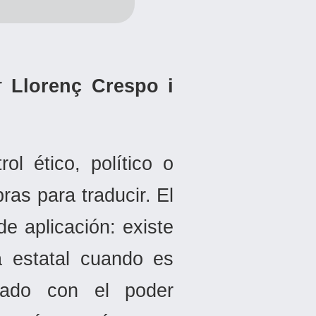
or
Llorenç Crespo i
l ético, político o
ras para traducir. El
e aplicación: existe
a estatal cuando es
onado con el poder