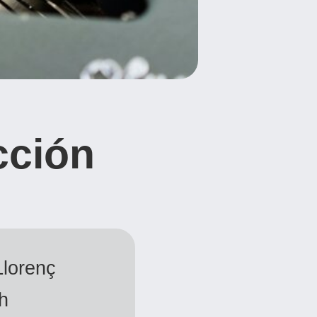
cción
lorenç
h