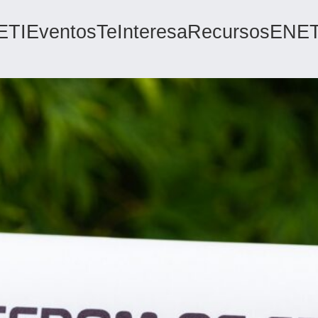
ETI
Eventos
TeInteresa
Recursos
ENET