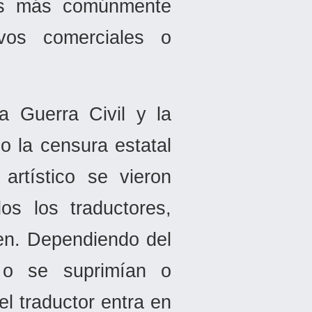
a es más comúnmente
vos comerciales o
a Guerra Civil y la
o la censura estatal
rtístico se vieron
os los traductores,
men. Dependiendo del
s o se suprimían o
l traductor entra en